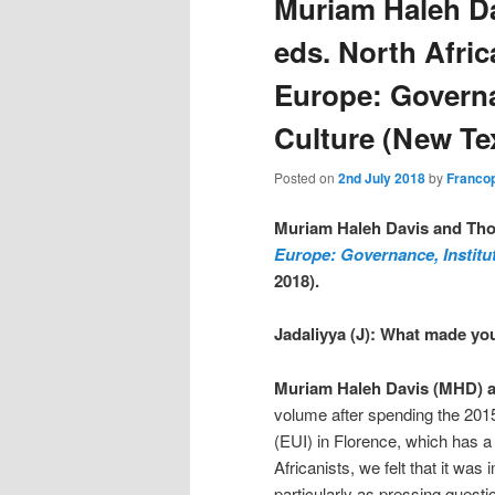
Muriam Haleh D
eds. North Afric
Europe: Governa
Culture (New Te
Posted on
2nd July 2018
by
Francop
Muriam Haleh Davis and Tho
Europe: Governance, Institu
2018).
Jadaliyya (J): What made you
Muriam Haleh Davis (MHD) a
volume after spending the 201
(EUI) in Florence, which has a
Africanists, we felt that it was
particularly as pressing quest