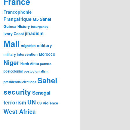
France
Francophonie
Françafrique
G5 Sahel
Guinea
History
insurgency
jihadism
Ivory Coast
Mali
military
migration
Morocco
military intervention
Niger
North Africa
politics
postcolonial
postcolonialism
Sahel
presidential elections
security
Senegal
UN
terrorism
violence
US
West Africa