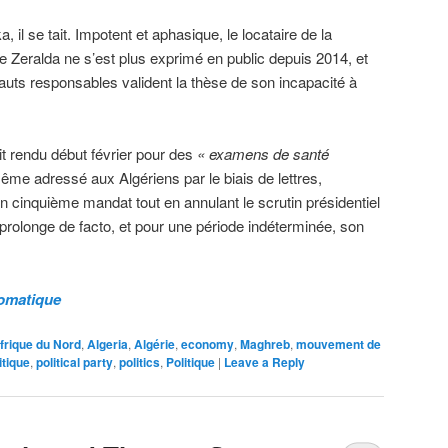
 il se tait. Impotent et aphasique, le locataire de la
e Zeralda ne s’est plus exprimé en public depuis 2014, et
auts responsables valident la thèse de son incapacité à
ait rendu début février pour des
« examens de santé
même adressé aux Algériens par le biais de lettres,
n cinquième mandat tout en annulant le scrutin présidentiel
 prolonge de facto, et pour une période indéterminée, son
lomatique
frique du Nord
,
Algeria
,
Algérie
,
economy
,
Maghreb
,
mouvement de
itique
,
political party
,
politics
,
Politique
|
Leave a Reply