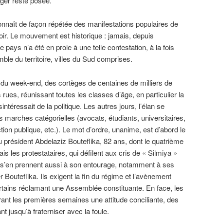
lger reste posée.
 connaît de façon répétée des manifestations populaires de
ir. Le mouvement est historique : jamais, depuis
le pays n’a été en proie à une telle contestation, à la fois
mble du territoire, villes du Sud comprises.
 du week-end, des cortèges de centaines de milliers de
ues, réunissant toutes les classes d’âge, en particulier la
intéressait de la politique. Les autres jours, l’élan se
es marches catégorielles (avocats, étudiants, universitaires,
nction publique, etc.). Le mot d’ordre, unanime, est d’abord le
u président Abdelaziz Bouteflika, 82 ans, dont le quatrième
is les protestataires, qui défilent aux cris de « Silmiya »
), s’en prennent aussi à son entourage, notamment à ses
Bouteflika. Ils exigent la fin du régime et l’avènement
rtains réclamant une Assemblée constituante. En face, les
rant les premières semaines une attitude conciliante, des
t jusqu’à fraterniser avec la foule.