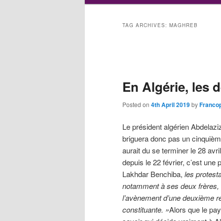
TAG ARCHIVES:
MAGHREB
Post
navigation
En Algérie, les 
Posted on
4th April 2019
by
Francop
Le président algérien Abdelazi
briguera donc pas un cinquième
aurait du se terminer le 28 avr
depuis le 22 février, c’est une 
Lakhdar Benchiba,
les protest
notamment à ses deux frères, Sa
l’avènement d’une deuxième r
constituante. »
Alors que le pay