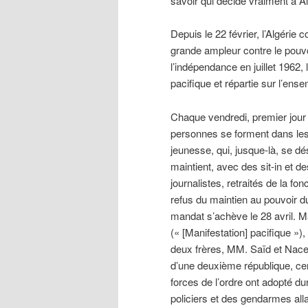
savoir qui décide vraiment à A
Depuis le 22 février, l’Algérie
grande ampleur contre le pouvo
l’indépendance en juillet 1962, 
pacifique et répartie sur l’ense
Chaque vendredi, premier jour
personnes se forment dans les r
jeunesse, qui, jusque-là, se dés
maintient, avec des sit-in et d
journalistes, retraités de la fo
refus du maintien au pouvoir d
mandat s’achève le 28 avril. Ma
(« [Manifestation] pacifique »
deux frères, MM. Saïd et Nacer 
d’une deuxième république, ce
forces de l’ordre ont adopté du
policiers et des gendarmes allan