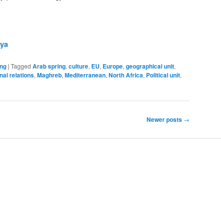
yya
ing
|
Tagged
Arab spring
,
culture
,
EU
,
Europe
,
geographical unit
,
nal relations
,
Maghreb
,
Mediterranean
,
North Africa
,
Political unit
,
Newer posts
→