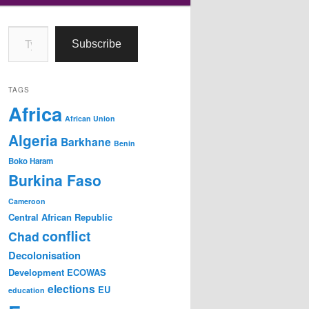
Type your email…
Subscribe
TAGS
Africa
African Union
Algeria
Barkhane
Benin
Boko Haram
Burkina Faso
Cameroon
Central African Republic
conflict
Chad
Decolonisation
Development
ECOWAS
elections
EU
education