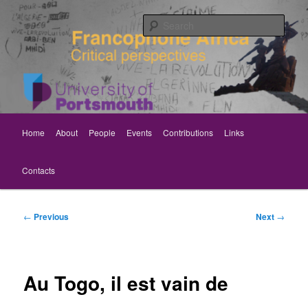
Skip
Critical perspectives
to
Sear
primary
content
Rethinking Francophone Africa
Main
Home
About
People
Events
Contributions
Links
menu
Contacts
Post
←
Previous
Next
→
navigation
Au Togo, il est vain de