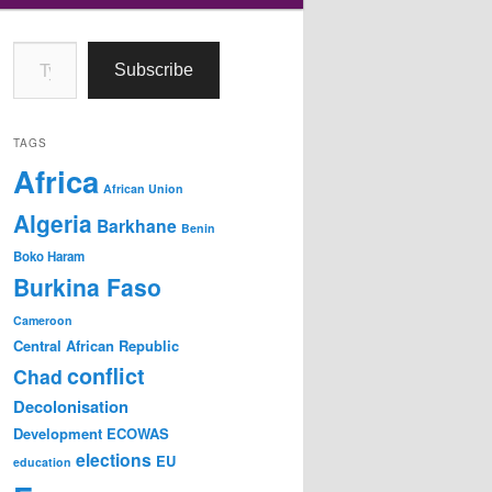
Type your email…
Subscribe
TAGS
Africa
African Union
Algeria
Barkhane
Benin
Boko Haram
Burkina Faso
Cameroon
Central African Republic
conflict
Chad
Decolonisation
Development
ECOWAS
elections
EU
education