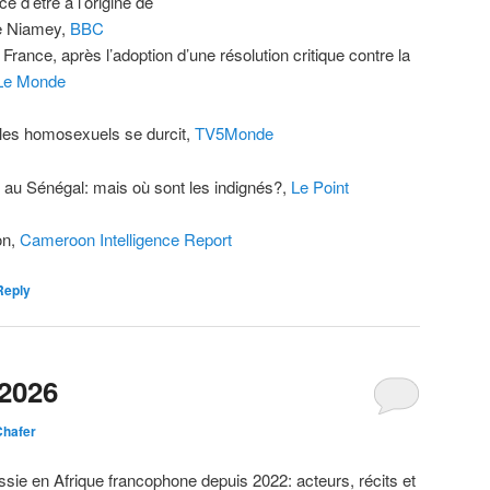
e d’être à l’origine de
de Niamey,
BBC
rance, après l’adoption d’une résolution critique contre la
Le Monde
 les homosexuels se durcit,
TV5Monde
 au Sénégal: mais où sont les indignés?,
Le Point
on,
Cameroon Intelligence Report
Reply
2026
Chafer
ssie en Afrique francophone depuis 2022: acteurs, récits et