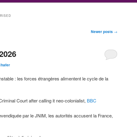
RISED
Newer posts
→
2026
Chafer
nstable : les forces étrangères alimentent le cycle de la
Criminal Court after calling it neo-colonialist,
BBC
 revendiquée par le JNIM, les autorités accusent la France,