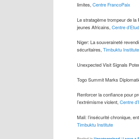
limites,
Centre FrancoPaix
Le stratagème trompeur de la R
jeunes Africains,
Centre d’Etud
Niger: La souveraineté revendi
sécuritaires,
Timbuktu Institute
Unexpected Visit Signals Pote
Togo Summit Marks Diplomatic 
Renforcer la confiance pour pr
l’extrémisme violent,
Centre d’
Mali: l’insécurité chronique, en
Timbuktu Institute
Posted in
Uncategorised
|
Leave a 