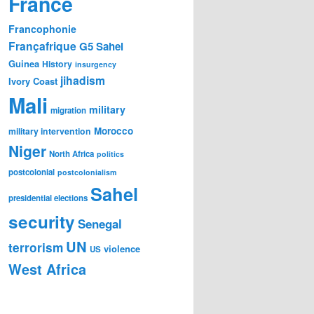
France
Francophonie
Françafrique
G5 Sahel
Guinea
History
insurgency
jihadism
Ivory Coast
Mali
military
migration
Morocco
military intervention
Niger
North Africa
politics
postcolonial
postcolonialism
Sahel
presidential elections
security
Senegal
UN
terrorism
violence
US
West Africa