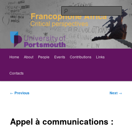
Skip
Critical perspectives
to
Sear
primary
content
Rethinking Francophone Africa
Main
Home
About
People
Events
Contributions
Links
menu
Contacts
Post
←
Previous
Next
→
navigation
Appel à communications :