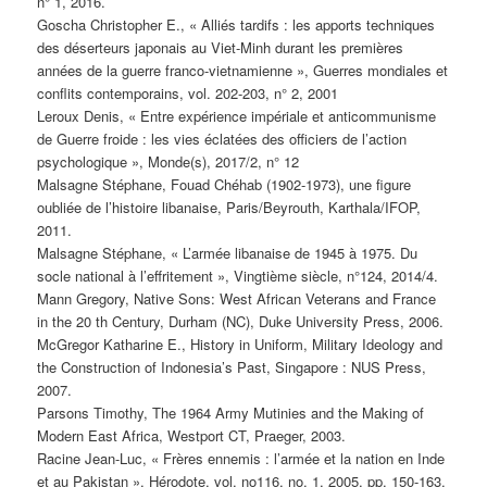
n° 1, 2016.
Goscha Christopher E., « Alliés tardifs : les apports techniques
des déserteurs japonais au Viet-Minh durant les premières
années de la guerre franco-vietnamienne », Guerres mondiales et
conflits contemporains, vol. 202-203, n° 2, 2001
Leroux Denis, « Entre expérience impériale et anticommunisme
de Guerre froide : les vies éclatées des officiers de l’action
psychologique », Monde(s), 2017/2, n° 12
Malsagne Stéphane, Fouad Chéhab (1902-1973), une figure
oubliée de l’histoire libanaise, Paris/Beyrouth, Karthala/IFOP,
2011.
Malsagne Stéphane, « L’armée libanaise de 1945 à 1975. Du
socle national à l’effritement », Vingtième siècle, n°124, 2014/4.
Mann Gregory, Native Sons: West African Veterans and France
in the 20 th Century, Durham (NC), Duke University Press, 2006.
McGregor Katharine E., History in Uniform, Military Ideology and
the Construction of Indonesia’s Past, Singapore : NUS Press,
2007.
Parsons Timothy, The 1964 Army Mutinies and the Making of
Modern East Africa, Westport CT, Praeger, 2003.
Racine Jean-Luc, « Frères ennemis : l’armée et la nation en Inde
et au Pakistan », Hérodote, vol. no116, no. 1, 2005, pp. 150-163.