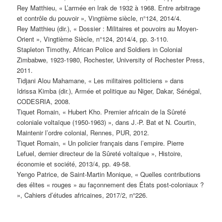
Rey Matthieu, « L’armée en Irak de 1932 à 1968. Entre arbitrage
et contrôle du pouvoir », Vingtième siècle, n°124, 2014/4.
Rey Matthieu (dir.), « Dossier : Militaires et pouvoirs au Moyen-
Orient », Vingtième Siècle, n°124, 2014/4, pp. 3-110.
Stapleton Timothy, African Police and Soldiers in Colonial
Zimbabwe, 1923-1980, Rochester, University of Rochester Press,
2011.
Tidjani Alou Mahamane, « Les militaires politiciens » dans
Idrissa Kimba (dir.), Armée et politique au Niger, Dakar, Sénégal,
CODESRIA, 2008.
Tiquet Romain, « Hubert Kho. Premier africain de la Sûreté
coloniale voltaïque (1950-1963) », dans J.-P. Bat et N. Courtin,
Maintenir l’ordre colonial, Rennes, PUR, 2012.
Tiquet Romain, « Un policier français dans l’empire. Pierre
Lefuel, dernier directeur de la Sûreté voltaïque », Histoire,
économie et société, 2013/4, pp. 49-58.
Yengo Patrice, de Saint-Martin Monique, « Quelles contributions
des élites « rouges » au façonnement des États post-coloniaux ?
», Cahiers d’études africaines, 2017/2, n°226.