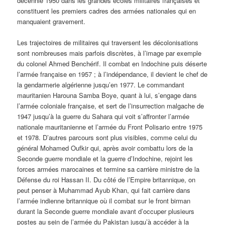
décennie 1950 dans les grandes écoles militaires françaises et
constituent les premiers cadres des armées nationales qui en
manquaient gravement.
Les trajectoires de militaires qui traversent les décolonisations
sont nombreuses mais parfois discrètes, à l’image par exemple
du colonel Ahmed Benchérif. Il combat en Indochine puis déserte
l’armée française en 1957 ; à l’indépendance, il devient le chef de
la gendarmerie algérienne jusqu’en 1977. Le commandant
mauritanien Harouna Samba Boye, quant à lui, s’engage dans
l’armée coloniale française, et sert de l’insurrection malgache de
1947 jusqu’à la guerre du Sahara qui voit s’affronter l’armée
nationale mauritanienne et l’armée du Front Polisario entre 1975
et 1978. D’autres parcours sont plus visibles, comme celui du
général Mohamed Oufkir qui, après avoir combattu lors de la
Seconde guerre mondiale et la guerre d’Indochine, rejoint les
forces armées marocaines et termine sa carrière ministre de la
Défense du roi Hassan II. Du côté de l’Empire britannique, on
peut penser à Muhammad Ayub Khan, qui fait carrière dans
l’armée indienne britannique où il combat sur le front birman
durant la Seconde guerre mondiale avant d’occuper plusieurs
postes au sein de l’armée du Pakistan jusqu’à accéder à la