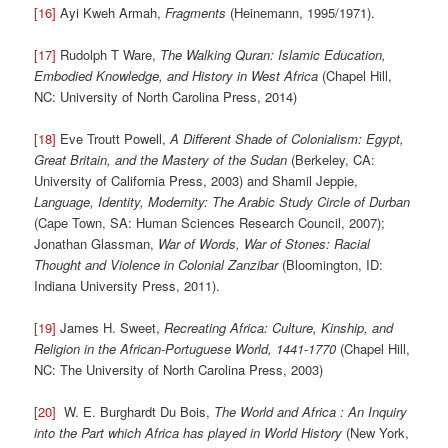
[16]
Ayi Kweh Armah,
Fragments
(Heinemann, 1995/1971).
[17]
Rudolph T Ware,
The Walking Quran: Islamic Education,
Embodied Knowledge, and History in West Africa
(Chapel Hill,
NC: University of North Carolina Press, 2014)
[18]
Eve Troutt Powell,
A Different Shade of Colonialism: Egypt,
Great Britain, and the Mastery of the Sudan
(Berkeley, CA:
University of California Press, 2003) and Shamil Jeppie,
Language, Identity, Modernity: The Arabic Study Circle of Durban
(Cape Town, SA: Human Sciences Research Council, 2007);
Jonathan Glassman,
War of Words, War of Stones: Racial
Thought and Violence in Colonial Zanzibar
(Bloomington, ID:
Indiana University Press, 2011).
[19]
James H. Sweet,
Recreating Africa: Culture, Kinship, and
Religion in the African-Portuguese World, 1441-1770
(Chapel Hill,
NC: The University of North Carolina Press, 2003)
[20]
W. E. Burghardt Du Bois,
The World and Africa : An Inquiry
into the Part which Africa has played in World History
(New York,