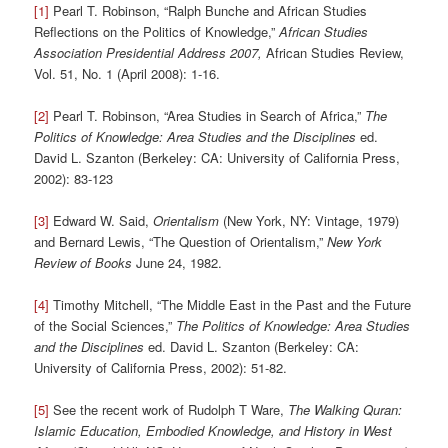
[1]
Pearl T. Robinson, “Ralph Bunche and African Studies
Reflections on the Politics of Knowledge,”
African Studies
Association Presidential Address 2007,
African Studies Review,
Vol. 51, No. 1 (April 2008): 1-16.
[2]
Pearl T. Robinson, “Area Studies in Search of Africa,”
The
Politics of Knowledge: Area Studies and the Disciplines
ed.
David L. Szanton (Berkeley: CA: University of California Press,
2002): 83-123
[3]
Edward W. Said,
Orientalism
(New York, NY: Vintage, 1979)
and Bernard Lewis, “The Question of Orientalism,”
New York
Review of Books
June 24, 1982.
[4]
Timothy Mitchell, “The Middle East in the Past and the Future
of the Social Sciences,”
The Politics of Knowledge: Area Studies
and the Disciplines
ed. David L. Szanton (Berkeley: CA:
University of California Press, 2002): 51-82.
[5]
See the recent work of Rudolph T Ware,
The Walking Quran:
Islamic Education, Embodied Knowledge, and History in West