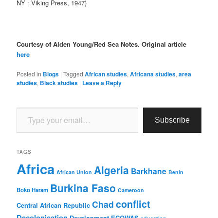
NY : Viking Press, 1947)
Courtesy of Alden Young/Red Sea Notes. Original article
here
Posted in
Blogs
|
Tagged
African studies
,
Africana studies
,
area
studies
,
Black studies
|
Leave a Reply
Type your email…
Subscribe
TAGS
Africa
Algeria
Barkhane
African Union
Benin
Burkina Faso
Boko Haram
Cameroon
conflict
Chad
Central African Republic
Decolonisation
Development
ECOWAS