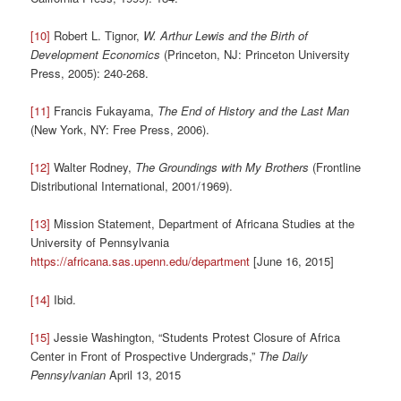
[10]
Robert L. Tignor,
W. Arthur Lewis and the Birth of
Development Economics
(Princeton, NJ: Princeton University
Press, 2005): 240-268.
[11]
Francis Fukayama,
The End of History and the Last Man
(New York, NY: Free Press, 2006).
[12]
Walter Rodney,
The Groundings with My Brothers
(Frontline
Distributional International, 2001/1969).
[13]
Mission Statement, Department of Africana Studies at the
University of Pennsylvania
https://africana.sas.upenn.edu/department
[June 16, 2015]
[14]
Ibid.
[15]
Jessie Washington, “Students Protest Closure of Africa
Center in Front of Prospective Undergrads,”
The Daily
Pennsylvanian
April 13, 2015