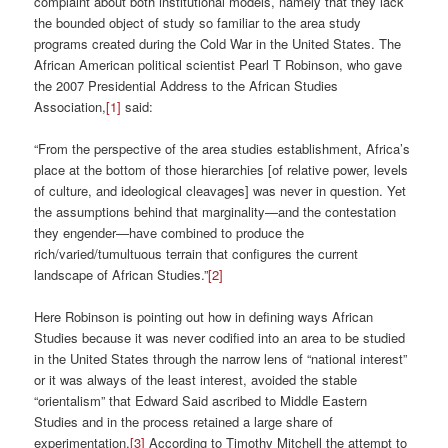
complaint about both institutional models, namely that they lack
the bounded object of study so familiar to the area study
programs created during the Cold War in the United States. The
African American political scientist Pearl T Robinson, who gave
the 2007 Presidential Address to the African Studies
Association,
[1]
said:
“From the perspective of the area studies establishment, Africa’s
place at the bottom of those hierarchies [of relative power, levels
of culture, and ideological cleavages] was never in question. Yet
the assumptions behind that marginality—and the contestation
they engender—have combined to produce the
rich/varied/tumultuous terrain that configures the current
landscape of African Studies.”
[2]
Here Robinson is pointing out how in defining ways African
Studies because it was never codified into an area to be studied
in the United States through the narrow lens of “national interest”
or it was always of the least interest, avoided the stable
“orientalism” that Edward Said ascribed to Middle Eastern
Studies and in the process retained a large share of
experimentation.
[3]
According to Timothy Mitchell the attempt to