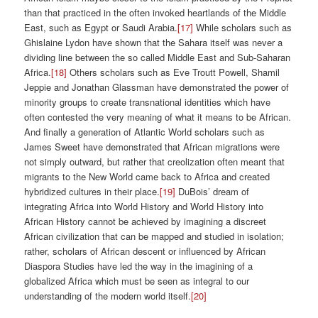
than that practiced in the often invoked heartlands of the Middle
East, such as Egypt or Saudi Arabia.
[17]
While scholars such as
Ghislaine Lydon have shown that the Sahara itself was never a
dividing line between the so called Middle East and Sub-Saharan
Africa.
[18]
Others scholars such as Eve Troutt Powell, Shamil
Jeppie and Jonathan Glassman have demonstrated the power of
minority groups to create transnational identities which have
often contested the very meaning of what it means to be African.
And finally a generation of Atlantic World scholars such as
James Sweet have demonstrated that African migrations were
not simply outward, but rather that creolization often meant that
migrants to the New World came back to Africa and created
hybridized cultures in their place.
[19]
DuBois’ dream of
integrating Africa into World History and World History into
African History cannot be achieved by imagining a discreet
African civilization that can be mapped and studied in isolation;
rather, scholars of African descent or influenced by African
Diaspora Studies have led the way in the imagining of a
globalized Africa which must be seen as integral to our
understanding of the modern world itself.
[20]