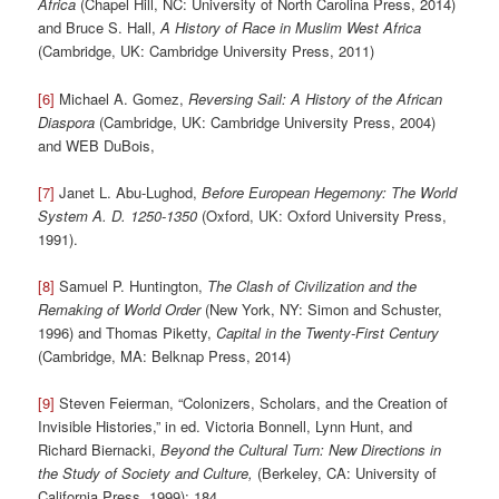
Africa
(Chapel Hill, NC: University of North Carolina Press, 2014)
and Bruce S. Hall,
A History of Race in Muslim West Africa
(Cambridge, UK: Cambridge University Press, 2011)
[6]
Michael A. Gomez,
Reversing Sail: A History of the African
Diaspora
(Cambridge, UK: Cambridge University Press, 2004)
and WEB DuBois,
[7]
Janet L. Abu-Lughod,
Before European Hegemony: The World
System A. D. 1250-1350
(Oxford, UK: Oxford University Press,
1991).
[8]
Samuel P. Huntington,
The Clash of Civilization and the
Remaking of World Order
(New York, NY: Simon and Schuster,
1996) and Thomas Piketty,
Capital in the Twenty-First Century
(Cambridge, MA: Belknap Press, 2014)
[9]
Steven Feierman, “Colonizers, Scholars, and the Creation of
Invisible Histories,” in ed. Victoria Bonnell, Lynn Hunt, and
Richard Biernacki,
Beyond the Cultural Turn: New Directions in
the Study of Society and Culture,
(Berkeley, CA: University of
California Press, 1999): 184.