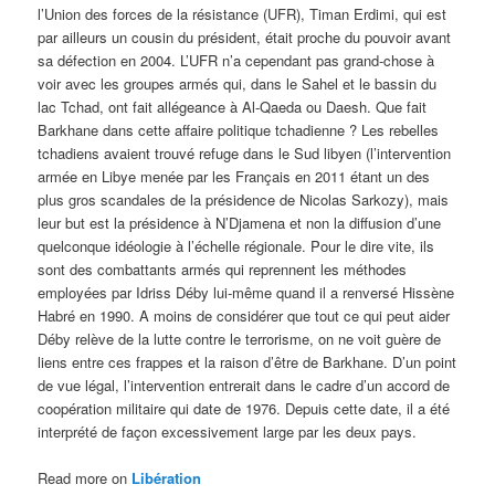
l’Union des forces de la résistance (UFR), Timan Erdimi, qui est
par ailleurs un cousin du président, était proche du pouvoir avant
sa défection en 2004. L’UFR n’a cependant pas grand-chose à
voir avec les groupes armés qui, dans le Sahel et le bassin du
lac Tchad, ont fait allégeance à Al-Qaeda ou Daesh. Que fait
Barkhane dans cette affaire politique tchadienne ? Les rebelles
tchadiens avaient trouvé refuge dans le Sud libyen (l’intervention
armée en Libye menée par les Français en 2011 étant un des
plus gros scandales de la présidence de Nicolas Sarkozy), mais
leur but est la présidence à N’Djamena et non la diffusion d’une
quelconque idéologie à l’échelle régionale. Pour le dire vite, ils
sont des combattants armés qui reprennent les méthodes
employées par Idriss Déby lui-même quand il a renversé Hissène
Habré en 1990. A moins de considérer que tout ce qui peut aider
Déby relève de la lutte contre le terrorisme, on ne voit guère de
liens entre ces frappes et la raison d’être de Barkhane. D’un point
de vue légal, l’intervention entrerait dans le cadre d’un accord de
coopération militaire qui date de 1976. Depuis cette date, il a été
interprété de façon excessivement large par les deux pays.
Read more on
Libération