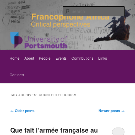
Skip
Skip
Critical perspectives
to
to
Sear
primary
secondary
content
content
Rethinking Francophone Africa
Main
Home
About
People
Events
Contributions
Links
menu
Contacts
TAG ARCHIVES:
COUNTERTERRORISM
Post
←
Older posts
Newer posts
→
navigation
Que fait l’armée française au