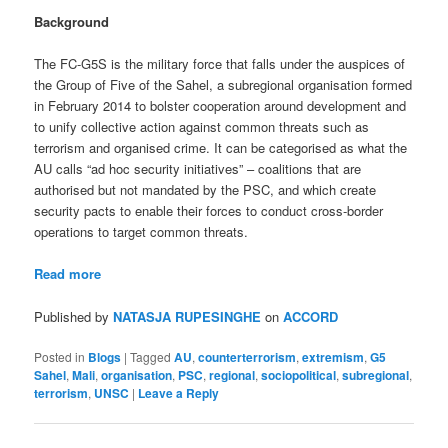
Background
The FC-G5S is the military force that falls under the auspices of
the Group of Five of the Sahel, a subregional organisation formed
in February 2014 to bolster cooperation around development and
to unify collective action against common threats such as
terrorism and organised crime. It can be categorised as what the
AU calls “ad hoc security initiatives” – coalitions that are
authorised but not mandated by the PSC, and which create
security pacts to enable their forces to conduct cross-border
operations to target common threats.
Read more
Published by
NATASJA RUPESINGHE
on
ACCORD
Posted in
Blogs
|
Tagged
AU
,
counterterrorism
,
extremism
,
G5
Sahel
,
Mali
,
organisation
,
PSC
,
regional
,
sociopolitical
,
subregional
,
terrorism
,
UNSC
|
Leave a Reply