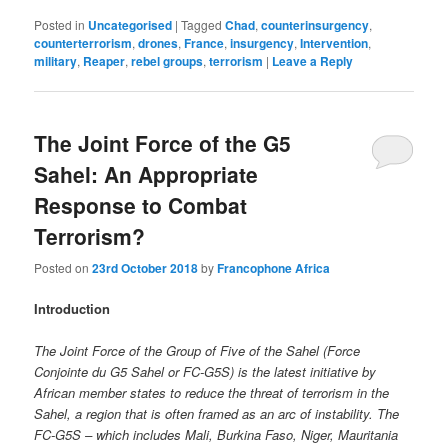
Posted in
Uncategorised
|
Tagged
Chad
,
counterinsurgency
,
counterterrorism
,
drones
,
France
,
insurgency
,
Intervention
,
military
,
Reaper
,
rebel groups
,
terrorism
|
Leave a Reply
The Joint Force of the G5
Sahel: An Appropriate
Response to Combat
Terrorism?
Posted on
23rd October 2018
by
Francophone Africa
Introduction
The Joint Force of the Group of Five of the Sahel (Force
Conjointe du G5 Sahel or FC-G5S) is the latest initiative by
African member states to reduce the threat of terrorism in the
Sahel, a region that is often framed as an arc of instability. The
FC-G5S – which includes Mali, Burkina Faso, Niger, Mauritania