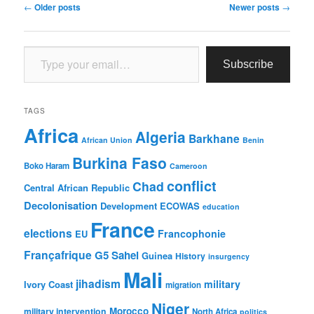
Post
←
Older posts
Newer posts
→
navigation
Type your email…
Subscribe
TAGS
Africa
Algeria
Barkhane
African Union
Benin
Burkina Faso
Boko Haram
Cameroon
conflict
Chad
Central African Republic
Decolonisation
Development
ECOWAS
education
France
elections
Francophonie
EU
Françafrique
G5 Sahel
Guinea
History
insurgency
Mali
jihadism
military
Ivory Coast
migration
Niger
Morocco
military intervention
North Africa
politics