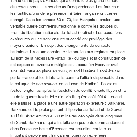
Tchad est le pays d’Afrique qui a connu le plus grand nombre
d’interventions militaires depuis l’indépendance. Les formes et
les justifications de la présence militaire française ont certes
changé. Dans les années 60 et 70, les Français menaient une
véritable guerre contre-insurrectionnelle contre les troupes du
Front de libération nationale du Tchad (Frolinat). Les opérations
extérieures qui se sont ensuite succédé ont privilégié des
moyens aériens. En dépit des changements de contexte
historique, il y a une constante : le soutien aux régimes en place
au nom de la nécessaire «stabilité» du pays et la construction de
cet espace en «verrou stratégique». L’opération Epervier avait
ainsi été mise en place en 1986, quand Hissène Habré était vu
par la France et les Etats-Unis comme l’allié indispensable dans
la politique de
containment
de la Libye de Kadhafi. L’opex est
restée longtemps après la résolution du conflit tchado-libyen et la
fin de la guerre froide. Elle n’a pris fin qu’en août 2014… quand
elle a laissé la place à une autre opération extérieure : Barkhane.
Barkhane est le prolongement d’Epervier au Tchad et de Serval
au Mali. Avec environ 4 500 militaires déployés dans cinq pays
du Sahel, Barkhane, qui a installé son poste de commandement
dans l’ancienne base d’Epervier, est actuellement le plus
important déploiement français en opération extérieure.